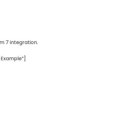
m 7 integration.
 Example”]