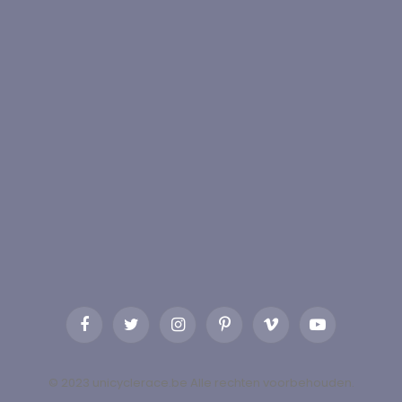
Facebook
Twitter
Instagram
Pinterest
Vimeo
YouTube
© 2023 unicyclerace.be Alle rechten voorbehouden.