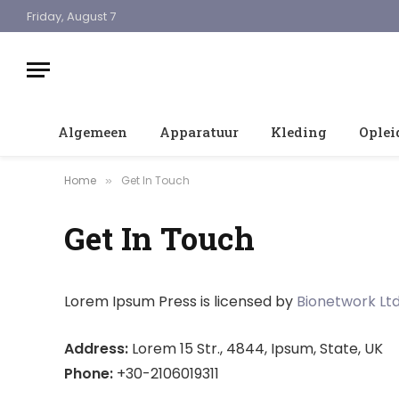
Friday, August 7
Algemeen
Apparatuur
Kleding
Oplei
Home
Get In Touch
»
Get In Touch
Lorem Ipsum Press is licensed by
Bionetwork Ltd
Address:
Lorem 15 Str., 4844, Ipsum, State, UK
Phone:
+30-2106019311