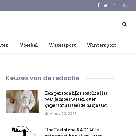
Facebook
Twitter
Instagram
nten
Voetbal
Watersport
Wintersport
Keuzes van de redactie
Een persoonlijke touch: alles
wat je moet weten over
gepersonaliseerde badjassen
January 20, 2026
Hoe Testolone RAD 140 je
spiergroei kan stimuleren