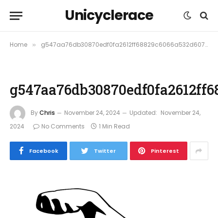
Unicyclerace
Home
g547aa76db30870edf0fa2612ff68829c6066a532d607b593af36ae83857e4b8f0445a9e4758182b7f43933ec4ba3a20c_640
»
g547aa76db30870edf0fa2612ff
By
Chris
November 24, 2024
Updated:
November 24,
2024
No Comments
1 Min Read
Facebook
Twitter
Pinterest