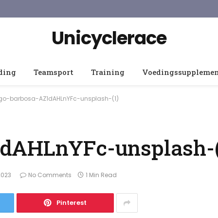
Unicyclerace
ding
Teamsport
Training
Voedingssuppleme
go-barbosa-AZ1dAHLnYFc-unsplash-(1)
dAHLnYFc-unsplash-(
2023
No Comments
1 Min Read
Pinterest