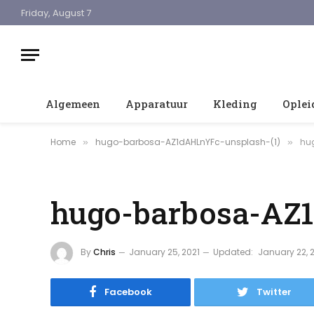
Friday, August 7
Algemeen
Apparatuur
Kleding
Oplei
Home
hugo-barbosa-AZ1dAHLnYFc-unsplash-(1)
hu
»
»
hugo-barbosa-AZ1
By
Chris
January 25, 2021
Updated:
January 22, 
Facebook
Twitter