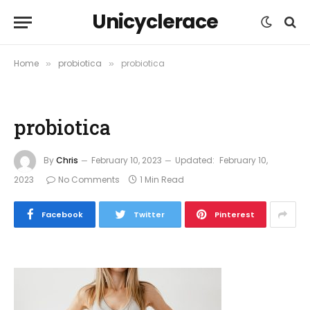
Unicyclerace
Home
probiotica
probiotica
»
»
probiotica
By
Chris
February 10, 2023
Updated:
February 10,
2023
No Comments
1 Min Read
Facebook
Twitter
Pinterest